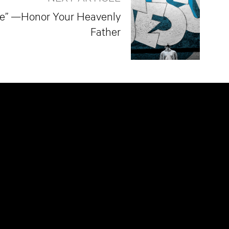
e​” —Honor Your Heavenly
Father