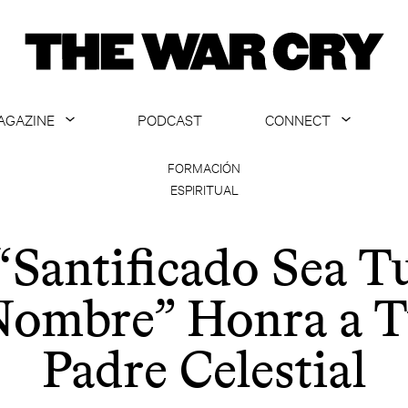
AGAZINE
PODCAST
CONNECT
ABOUT
CONTACT US
FORMACIÓN
ESPIRITUAL
CURRENT ISSUE
GET EMAILS
ARCHIVE
“Santificado Sea T
ALL ARTICLES
ombre” Honra a 
Padre Celestial