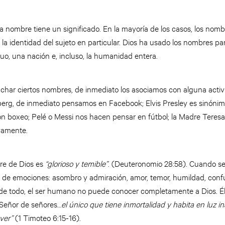
da nombre tiene un significado. En la mayoría de los casos, los nom
l, y la identidad del sujeto en particular. Dios ha usado los nombres p
uo, una nación e, incluso, la humanidad entera.
uchar ciertos nombres, de inmediato los asociamos con alguna acti
erg, de inmediato pensamos en Facebook; Elvis Presley es sinónimo
oxeo; Pelé o Messi nos hacen pensar en fútbol; la Madre Teresa e
ivamente.
bre de Dios es
“glorioso y temible”
. (Deuteronomio 28:58). Cuando se
 de emociones: asombro y admiración, amor, temor, humildad, confu
de todo, el ser humano no puede conocer completamente a Dios. Él
 Señor de señores…
el único que tiene inmortalidad y habita en luz i
 ver”
(1 Timoteo 6:15-16).