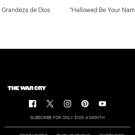
La Grandeza de Dios
“Hallowed Be Your Nam
SUBSCRIBE FOR ONLY $1.00 A MONTH