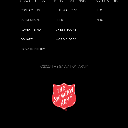
RESOURCES
PUBLICATIONS
PARTNERS
CONTACT US
THE WAR CRY
IHQ
SUBMISSIONS
PEER
NHQ
ADVERTISING
CREST BOOKS
DONATE
WORD & DEED
PRIVACY POLICY
©2026 THE SALVATION ARMY