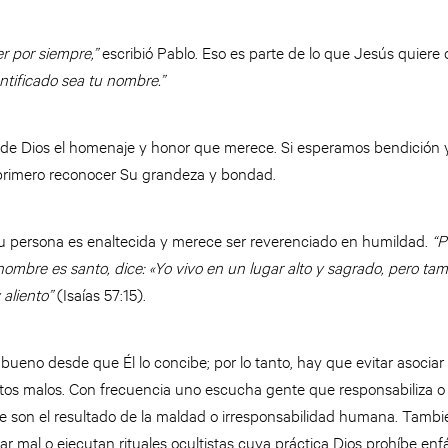
er por siempre,”
escribió Pablo. Eso es parte de lo que Jesús quier
ntificado sea tu nombre.”
e Dios el homenaje y honor que merece. Si esperamos bendición y
 primero reconocer Su grandeza y bondad.
u persona es enaltecida y merece ser reverenciado en humildad.
“P
ombre es santo, dice: «Yo vivo en un lugar alto y sagrado, pero ta
 aliento”
(Isaías 57:15).
bueno desde que Él lo concibe; por lo tanto, hay que evitar asocia
tos malos. Con frecuencia uno escucha gente que responsabiliza o 
ue son el resultado de la maldad o irresponsabilidad humana. Tambi
r mal o ejecutan rituales ocultistas cuya práctica Dios prohíbe en