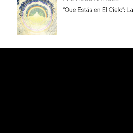
“Que Estás en El Cielo”: 